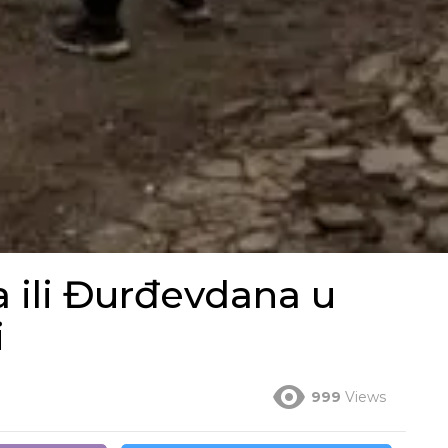
a ili Đurđevdana u
i
999
Views