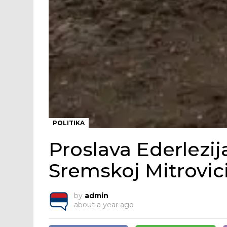
POLITIKA
Proslava Ederlezij
Sremskoj Mitrovic
by
admin
about a year ago