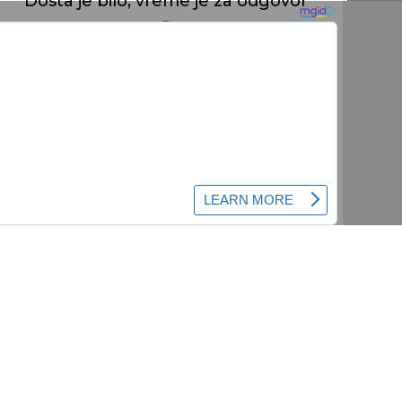
Dosta je bilo, vreme je za odgovor
Srbija da se obaveže da neće
prodati ni metak neprijateljima
Rusije