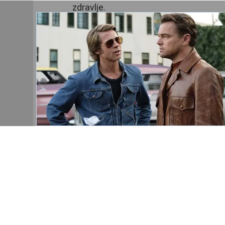
zdravlje.
Slavlje će se nastaviti do duboko u no
Đurđevdan ili Ederlezi je praznik u k
baštine.
Autorska prava RTV / Tekst / Slika / V
YOU MAY ALSO LIKE