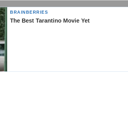
ć.
ojem Romi pokazuju deo bogate kulturne
ideo /