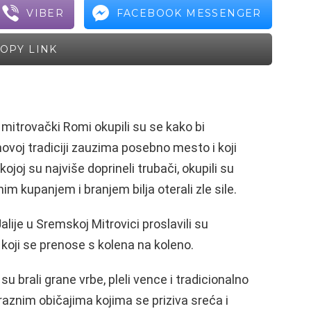
VIBER
FACEBOOK MESSENGER
OPY LINK
, mitrovački Romi okupili su se kako bi
ihovoj tradiciji zauzima posebno mesto i koji
kojoj su najviše doprineli trubači, okupili su
nim kupanjem i branjem bilja oterali zle sile.
alije u Sremskoj Mitrovici proslavili su
oji se prenose s kolena na koleno.
su brali grane vrbe, pleli vence i tradicionalno
 raznim običajima kojima se priziva sreća i