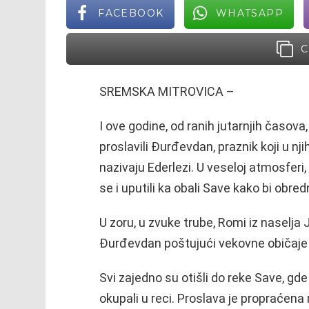
FACEBOOK
WHATSAPP
C
SREMSKA MITROVICA –
I ove godine, od ranih jutarnjih časova
proslavili Đurđevdan, praznik koji u nj
nazivaju Ederlezi. U veseloj atmosferi, 
se i uputili ka obali Save kako bi obred
U zoru, u zvuke trube, Romi iz naselja J
Đurđevdan poštujući vekovne običaje k
Svi zajedno su otišli do reke Save, gde 
okupali u reci. Proslava je propraćena