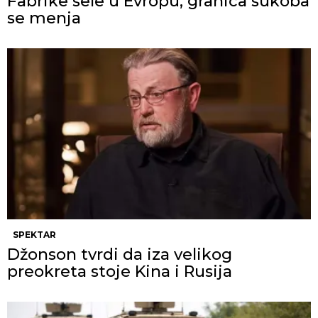
Fabrike sele u Evropu, granica sukoba
se menja
SPEKTAR
Džonson tvrdi da iza velikog
preokreta stoje Kina i Rusija