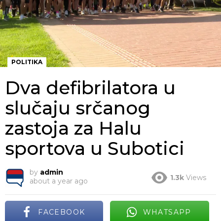
POLITIKA
Dva defibrilatora u
slučaju srčanog
zastoja za Halu
sportova u Subotici
by
admin
1.3k
Views
about a year ago
FACEBOOK
WHATSAPP