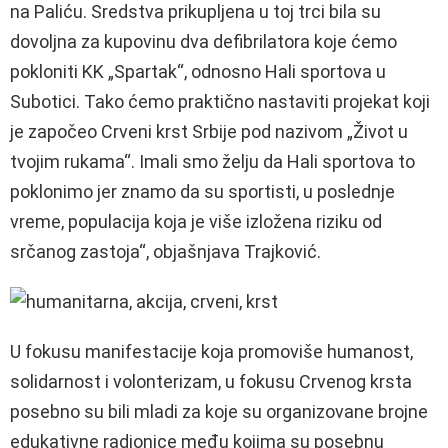
na Paliću. Sredstva prikupljena u toj trci bila su
dovoljna za kupovinu dva defibrilatora koje ćemo
pokloniti KK „Spartak“, odnosno Hali sportova u
Subotici. Tako ćemo praktično nastaviti projekat koji
je započeo Crveni krst Srbije pod nazivom „Život u
tvojim rukama“. Imali smo želju da Hali sportova to
poklonimo jer znamo da su sportisti, u poslednje
vreme, populacija koja je više izložena riziku od
srčanog zastoja“, objašnjava Trajković.
U fokusu manifestacije koja promoviše humanost,
solidarnost i volonterizam, u fokusu Crvenog krsta
posebno su bili mladi za koje su organizovane brojne
edukativne radionice među kojima su posebnu