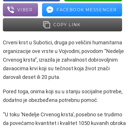
VIBER
FACEBOOK MESSENGER
COPY LINK
Crveni krst u Subotici, druga po veličini humanitarna
organizacije ove vrste u Vojvodini, povodom “Nedelje
Crvenog krsta”, izrazila je zahvalnost dobrovoljnim
davaocima krvi koji su tečnost koja život znači
darovali deset ili 20 puta.
Pored toga, onima koji su u stanju socijalne potrebe,
dodatno je obezbeđena potrebnu pomoć.
“U toku ‘Nedelje Crvenog krsta’, posebno se trudimo
da povećamo kvantitet i kvalitet 1050 kuvanih obroka