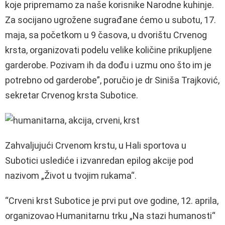
koje pripremamo za naše korisnike Narodne kuhinje.
Za socijano ugrožene sugrađane ćemo u subotu, 17.
maja, sa početkom u 9 časova, u dvorištu Crvenog
krsta, organizovati podelu velike količine prikupljene
garderobe. Pozivam ih da dođu i uzmu ono što im je
potrebno od garderobe”, poručio je dr Siniša Trajković,
sekretar Crvenog krsta Subotice.
Zahvaljujući Crvenom krstu, u Hali sportova u
Subotici uslediće i izvanredan epilog akcije pod
nazivom „Život u tvojim rukama“.
“Crveni krst Subotice je prvi put ove godine, 12. aprila,
organizovao Humanitarnu trku „Na stazi humanosti“