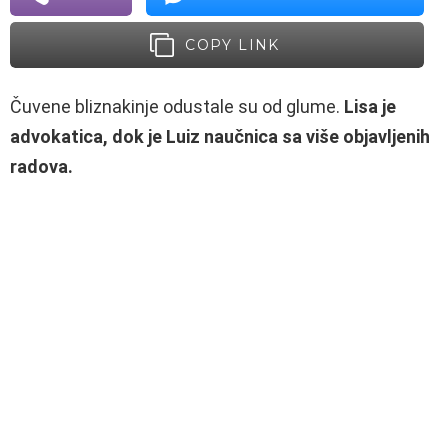
COPY LINK
Čuvene bliznakinje odustale su od glume.
Lisa je
advokatica, dok je Luiz naučnica sa više objavljenih
radova.