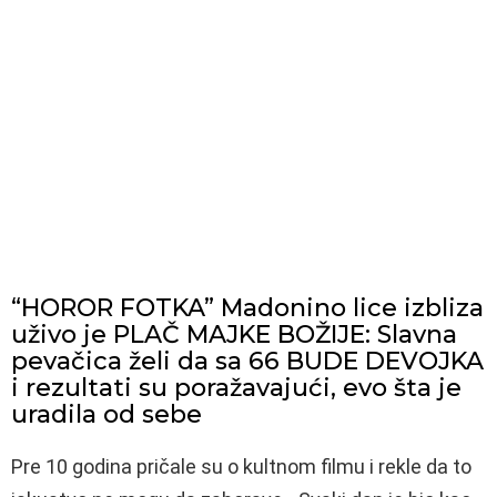
“HOROR FOTKA” Madonino lice izbliza
uživo je PLAČ MAJKE BOŽIJE: Slavna
pevačica želi da sa 66 BUDE DEVOJKA
i rezultati su poražavajući, evo šta je
uradila od sebe
Pre 10 godina pričale su o kultnom filmu i rekle da to