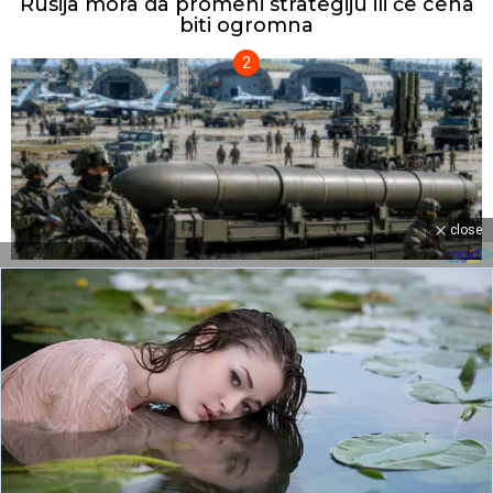
Rusija mora da promeni strategiju ili će cena
biti ogromna
close
Krapivnik otkriva šta se gomila daleko od
fronta