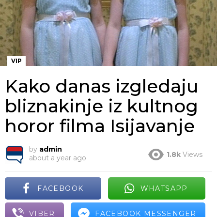
VIP
Kako danas izgledaju
bliznakinje iz kultnog
horor filma Isijavanje
by
admin
1.8k
Views
about a year ago
FACEBOOK
WHATSAPP
VIBER
FACEBOOK MESSENGER