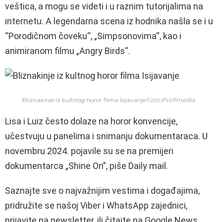
veštica, a mogu se videti i u raznim tutorijalima na
internetu. A legendarna scena iz hodnika našla se i u
“Porodičnom čoveku“, „Simpsonovima“, kao i
animiranom filmu „Angry Birds“.
Bliznakinje iz kultnog horor filma Isijavanje
Foto:Profimedia
Lisa i Luiz često dolaze na horor konvencije,
učestvuju u panelima i snimanju dokumentaraca. U
novembru 2024. pojavile su se na premijeri
dokumentarca „Shine On”, piše Daily mail.
Saznajte sve o najvažnijim vestima i događajima,
pridružite se našoj Viber i WhatsApp zajednici,
prijavite na newsletter, ili čitajte na Google News.