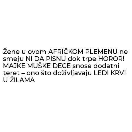
Žene u ovom AFRIČKOM PLEMENU ne
smeju NI DA PISNU dok trpe HOROR!
MAJKE MUŠKE DECE snose dodatni
teret – ono što doživljavaju LEDI KRVI
U ŽILAMA