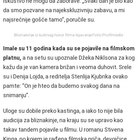
iskustvo ne mogu da zaborave.
„Svaki dan je bio kao
da smo pozvane na najekskluzivniju zabavu, a mi
najsrećnije gošće tamo“, poručile su.
Bliznakinje iz kultnog horor filma Isijavanje
Foto:Profimedia
Imale su 11 godina kada su se pojavile na filmskom
platnu,
a na setu su upoznale Džeka Niklsona za kog
kažu da je van kamera brižan i veoma duhovit. Srele
su i Denija Lojda, a reditelja Stenlija Kjubrika ovako
pamte: “On je hteo da budemo svakog dana na
snimanju”.
Uloge su dobile preko kastinga, a iako to nije bila
audicija za bliznakinje, na kraju su se upravo kao
takav tandem pojavile u filmu. U romanu Stivena
Kinga, po kojem je rađena filmska priča, devojčice