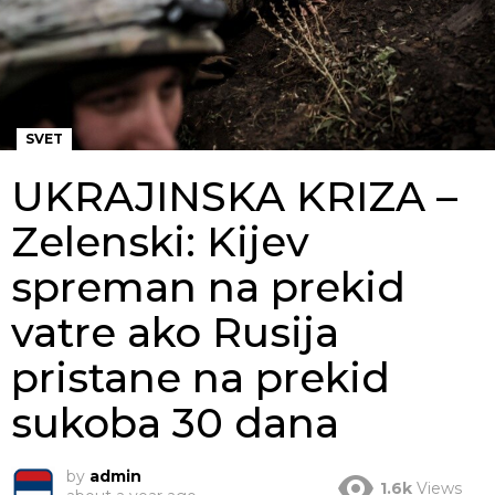
SVET
UKRAJINSKA KRIZA –
Zelenski: Kijev
spreman na prekid
vatre ako Rusija
pristane na prekid
sukoba 30 dana
by
admin
1.6k
Views