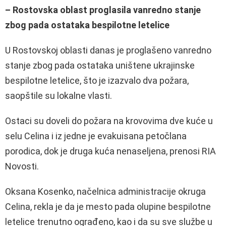
– Rostovska oblast proglasila vanredno stanje
zbog pada ostataka bespilotne letelice
U Rostovskoj oblasti danas je proglašeno vanredno
stanje zbog pada ostataka uništene ukrajinske
bespilotne letelice, što je izazvalo dva požara,
saopštile su lokalne vlasti.
Ostaci su doveli do požara na krovovima dve kuće u
selu Celina i iz jedne je evakuisana petočlana
porodica, dok je druga kuća nenaseljena, prenosi RIA
Novosti.
Oksana Kosenko, načelnica administracije okruga
Celina, rekla je da je mesto pada olupine bespilotne
letelice trenutno ograđeno, kao i da su sve službe u