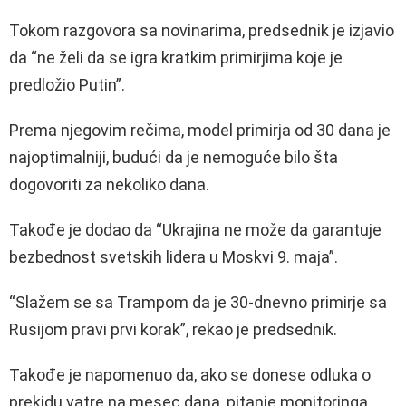
Tokom razgovora sa novinarima, predsednik je izjavio
da “ne želi da se igra kratkim primirjima koje je
predložio Putin”.
Prema njegovim rečima, model primirja od 30 dana je
najoptimalniji, budući da je nemoguće bilo šta
dogovoriti za nekoliko dana.
Takođe je dodao da “Ukrajina ne može da garantuje
bezbednost svetskih lidera u Moskvi 9. maja”.
“Slažem se sa Trampom da je 30-dnevno primirje sa
Rusijom pravi prvi korak”, rekao je predsednik.
Takođe je napomenuo da, ako se donese odluka o
prekidu vatre na mesec dana, pitanje monitoringa