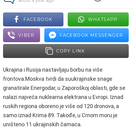
about a year ago
FACEBOOK
WHATSAPP
VIBER
FACEBOOK MESSENGER
COPY LINK
Ukrajina i Rusija nastavljaju borbu na više
frontova.Moskva tvrdi da suukrajinske snage
granatirale Energodar, u Zaporoškoj oblasti, gde se
nalazi najveća nuklearna elektrana u Evropi. Iznad
ruskih regiona oboreno je više od 120 dronova, a
samo iznad Krima 89. Takođe, u Crnom moru je
uništeno 11 ukrajinskih čamaca.