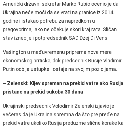
Američki državni sekretar Marko Rubio ocenio je da
Ukrajina neće moći da se vrati na granice iz 2014.
godine i istakao potrebu za napredkom u
pregovorima, iako ne očekuje skori kraj rata. Sličan
stav izneo je i potpredsednik SAD Džej Di Vens.
Vašington u međuvremenu priprema nove mere
ekonomskog pritiska, dok predsednik Rusije Vladimir
Putin odbija ustupke i ostaje na svojim pozicijama.
– Zelenski: Kijev spreman na prekid vatre ako Rusija
pristane na prekid sukoba 30 dana
Ukrajinski predsednik Volodimir Zelenski izjavio je
večeras da je Ukrajina spremna da što pre pređe na
prekid vatre ukoliko Rusija preduzme slične korake ka