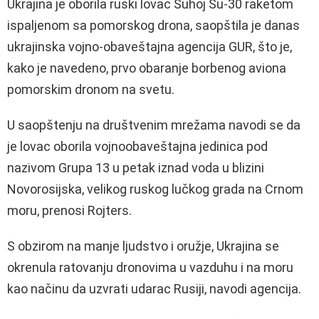
Ukrajina je oborila ruski lovac Suhoj Su-30 raketom
ispaljenom sa pomorskog drona, saopštila je danas
ukrajinska vojno-obaveštajna agencija GUR, što je,
kako je navedeno, prvo obaranje borbenog aviona
pomorskim dronom na svetu.
U saopštenju na društvenim mrežama navodi se da
je lovac oborila vojnoobaveštajna jedinica pod
nazivom Grupa 13 u petak iznad voda u blizini
Novorosijska, velikog ruskog lučkog grada na Crnom
moru, prenosi Rojters.
S obzirom na manje ljudstvo i oružje, Ukrajina se
okrenula ratovanju dronovima u vazduhu i na moru
kao načinu da uzvrati udarac Rusiji, navodi agencija.