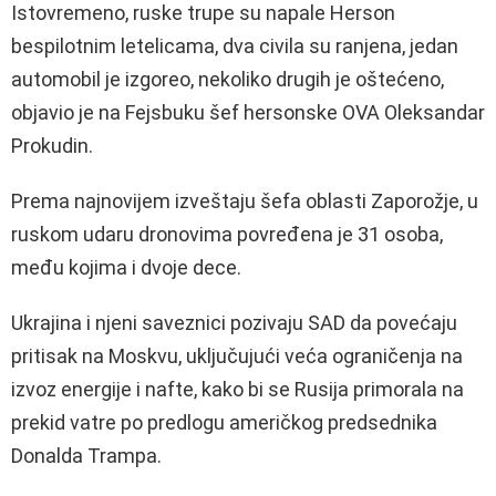
Istovremeno, ruske trupe su napale Herson
bespilotnim letelicama, dva civila su ranjena, jedan
automobil je izgoreo, nekoliko drugih je oštećeno,
objavio je na Fejsbuku šef hersonske OVA Oleksandar
Prokudin.
Prema najnovijem izveštaju šefa oblasti Zaporožje, u
ruskom udaru dronovima povređena je 31 osoba,
među kojima i dvoje dece.
Ukrajina i njeni saveznici pozivaju SAD da povećaju
pritisak na Moskvu, uključujući veća ograničenja na
izvoz energije i nafte, kako bi se Rusija primorala na
prekid vatre po predlogu američkog predsednika
Donalda Trampa.