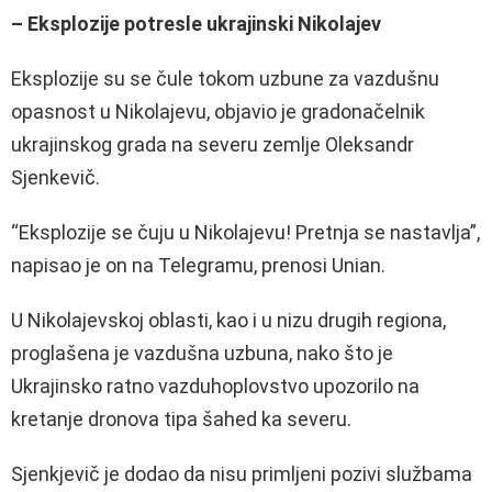
– Eksplozije potresle ukrajinski Nikolajev
Eksplozije su se čule tokom uzbune za vazdušnu
opasnost u Nikolajevu, objavio je gradonačelnik
ukrajinskog grada na severu zemlje Oleksandr
Sjenkevič.
“Eksplozije se čuju u Nikolajevu! Pretnja se nastavlja”,
napisao je on na Telegramu, prenosi Unian.
U Nikolajevskoj oblasti, kao i u nizu drugih regiona,
proglašena je vazdušna uzbuna, nako što je
Ukrajinsko ratno vazduhoplovstvo upozorilo na
kretanje dronova tipa šahed ka severu.
Sjenkjevič je dodao da nisu primljeni pozivi službama