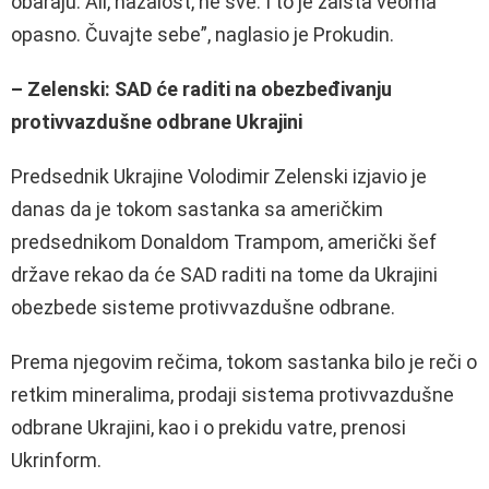
obaraju. Ali, nažalost, ne sve. I to je zaista veoma
opasno. Čuvajte sebe”, naglasio je Prokudin.
– Zelenski: SAD će raditi na obezbeđivanju
protivvazdušne odbrane Ukrajini
Predsednik Ukrajine Volodimir Zelenski izjavio je
danas da je tokom sastanka sa američkim
predsednikom Donaldom Trampom, američki šef
države rekao da će SAD raditi na tome da Ukrajini
obezbede sisteme protivvazdušne odbrane.
Prema njegovim rečima, tokom sastanka bilo je reči o
retkim mineralima, prodaji sistema protivvazdušne
odbrane Ukrajini, kao i o prekidu vatre, prenosi
Ukrinform.