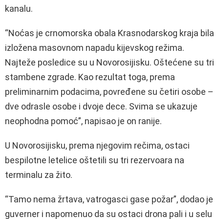
kanalu.
“Noćas je crnomorska obala Krasnodarskog kraja bila
izložena masovnom napadu kijevskog režima.
Najteže posledice su u Novorosijisku. Oštećene su tri
stambene zgrade. Kao rezultat toga, prema
preliminarnim podacima, povređene su četiri osobe –
dve odrasle osobe i dvoje dece. Svima se ukazuje
neophodna pomoć”, napisao je on ranije.
U Novorosijisku, prema njegovim rečima, ostaci
bespilotne letelice oštetili su tri rezervoara na
terminalu za žito.
“Tamo nema žrtava, vatrogasci gase požar”, dodao je
guverner i napomenuo da su ostaci drona pali i u selu