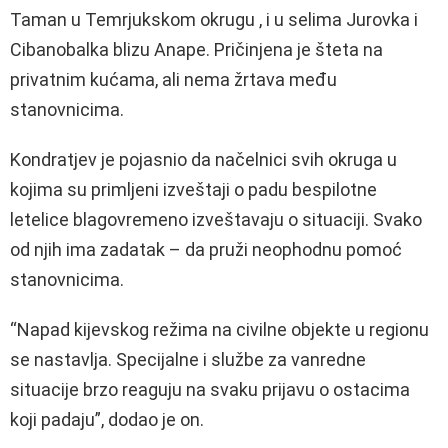
Taman u Temrjukskom okrugu , i u selima Jurovka i
Cibanobalka blizu Anape. Pričinjena je šteta na
privatnim kućama, ali nema žrtava među
stanovnicima.
Kondratjev je pojasnio da načelnici svih okruga u
kojima su primljeni izveštaji o padu bespilotne
letelice blagovremeno izveštavaju o situaciji. Svako
od njih ima zadatak – da pruži neophodnu pomoć
stanovnicima.
“Napad kijevskog režima na civilne objekte u regionu
se nastavlja. Specijalne i službe za vanredne
situacije brzo reaguju na svaku prijavu o ostacima
koji padaju”, dodao je on.