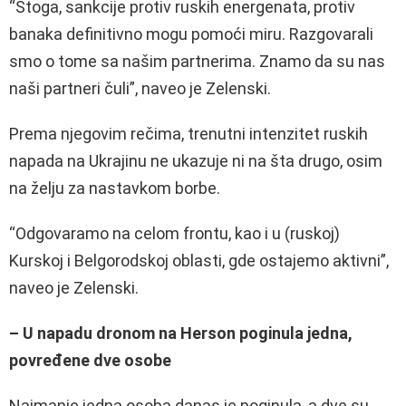
“Stoga, sankcije protiv ruskih energenata, protiv
banaka definitivno mogu pomoći miru. Razgovarali
smo o tome sa našim partnerima. Znamo da su nas
naši partneri čuli”, naveo je Zelenski.
Prema njegovim rečima, trenutni intenzitet ruskih
napada na Ukrajinu ne ukazuje ni na šta drugo, osim
na želju za nastavkom borbe.
“Odgovaramo na celom frontu, kao i u (ruskoj)
Kurskoj i Belgorodskoj oblasti, gde ostajemo aktivni”,
naveo je Zelenski.
– U napadu dronom na Herson poginula jedna,
povređene dve osobe
Najmanje jedna osoba danas je poginula, a dve su