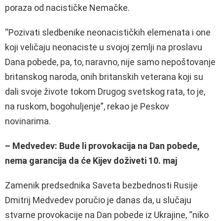
poraza od nacističke Nemačke.
“Pozivati sledbenike neonacističkih elemenata i one
koji veličaju neonaciste u svojoj zemlji na proslavu
Dana pobede, pa, to, naravno, nije samo nepoštovanje
britanskog naroda, onih britanskih veterana koji su
dali svoje živote tokom Drugog svetskog rata, to je,
na ruskom, bogohuljenje”, rekao je Peskov
novinarima.
– Medvedev: Bude li provokacija na Dan pobede,
nema garancija da će Kijev doživeti 10. maj
Zamenik predsednika Saveta bezbednosti Rusije
Dmitrij Medvedev poručio je danas da, u slučaju
stvarne provokacije na Dan pobede iz Ukrajine, “niko