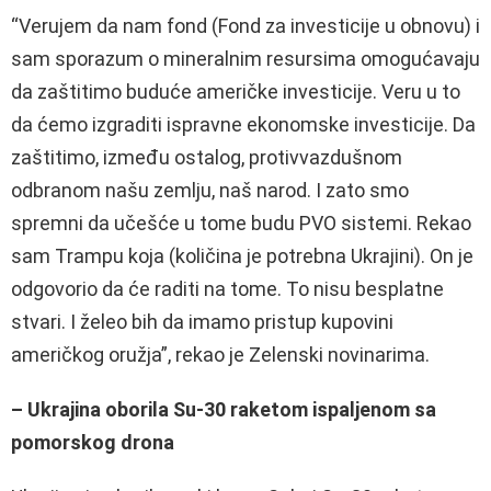
“Verujem da nam fond (Fond za investicije u obnovu) i
sam sporazum o mineralnim resursima omogućavaju
da zaštitimo buduće američke investicije. Veru u to
da ćemo izgraditi ispravne ekonomske investicije. Da
zaštitimo, između ostalog, protivvazdušnom
odbranom našu zemlju, naš narod. I zato smo
spremni da učešće u tome budu PVO sistemi. Rekao
sam Trampu koja (količina je potrebna Ukrajini). On je
odgovorio da će raditi na tome. To nisu besplatne
stvari. I želeo bih da imamo pristup kupovini
američkog oružja”, rekao je Zelenski novinarima.
– Ukrajina oborila Su-30 raketom ispaljenom sa
pomorskog drona