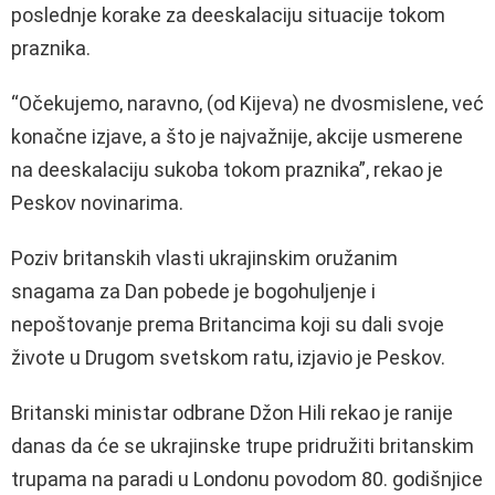
poslednje korake za deeskalaciju situacije tokom
praznika.
“Očekujemo, naravno, (od Kijeva) ne dvosmislene, već
konačne izjave, a što je najvažnije, akcije usmerene
na deeskalaciju sukoba tokom praznika”, rekao je
Peskov novinarima.
Poziv britanskih vlasti ukrajinskim oružanim
snagama za Dan pobede je bogohuljenje i
nepoštovanje prema Britancima koji su dali svoje
živote u Drugom svetskom ratu, izjavio je Peskov.
Britanski ministar odbrane Džon Hili rekao je ranije
danas da će se ukrajinske trupe pridružiti britanskim
trupama na paradi u Londonu povodom 80. godišnjice