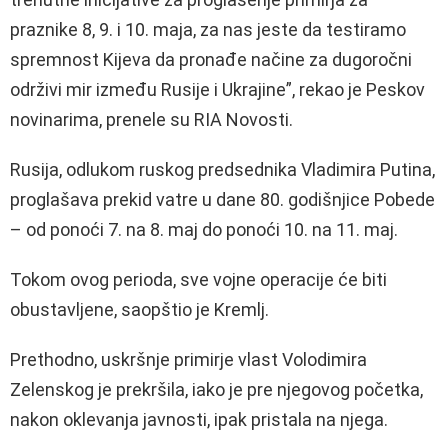
praznike 8, 9. i 10. maja, za nas jeste da testiramo
spremnost Kijeva da pronađe načine za dugoročni
održivi mir između Rusije i Ukrajine”, rekao je Peskov
novinarima, prenele su RIA Novosti.
Rusija, odlukom ruskog predsednika Vladimira Putina,
proglašava prekid vatre u dane 80. godišnjice Pobede
– od ponoći 7. na 8. maj do ponoći 10. na 11. maj.
Tokom ovog perioda, sve vojne operacije će biti
obustavljene, saopštio je Kremlj.
Prethodno, uskršnje primirje vlast Volodimira
Zelenskog je prekršila, iako je pre njegovog početka,
nakon oklevanja javnosti, ipak pristala na njega.