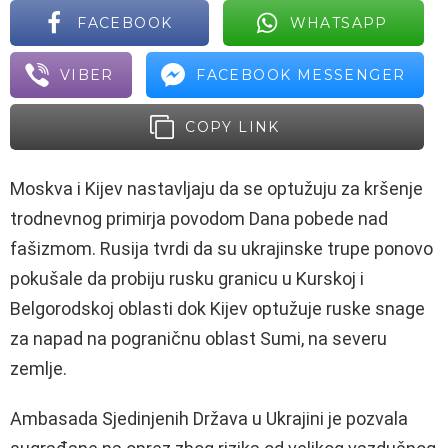
FACEBOOK
WHATSAPP
VIBER
FACEBOOK MESSENGER
COPY LINK
Moskva i Kijev nastavljaju da se optužuju za kršenje
trodnevnog primirja povodom Dana pobede nad
fašizmom. Rusija tvrdi da su ukrajinske trupe ponovo
pokušale da probiju rusku granicu u Kurskoj i
Belgorodskoj oblasti dok Kijev optužuje ruske snage
za napad na pograničnu oblast Sumi, na severu
zemlje.
Ambasada Sjedinjenih Država u Ukrajini je pozvala