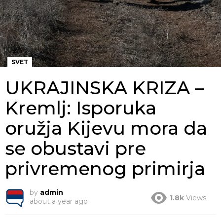
SVET
UKRAJINSKA KRIZA –
Kremlj: Isporuka
oružja Kijevu mora da
se obustavi pre
privremenog primirja
by
admin
1.8k
Views
about a year ago