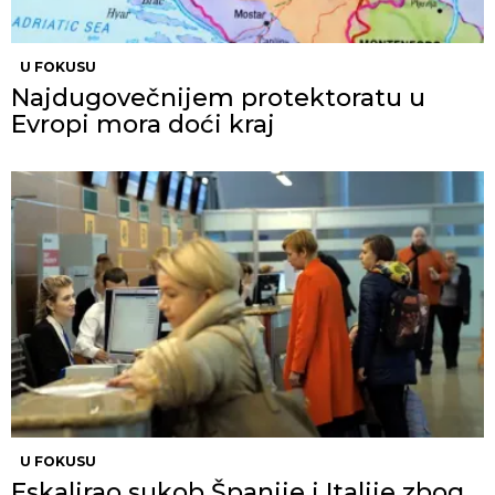
U FOKUSU
Najdugovečnijem protektoratu u
Evropi mora doći kraj
U FOKUSU
Eskalirao sukob Španije i Italije zbog