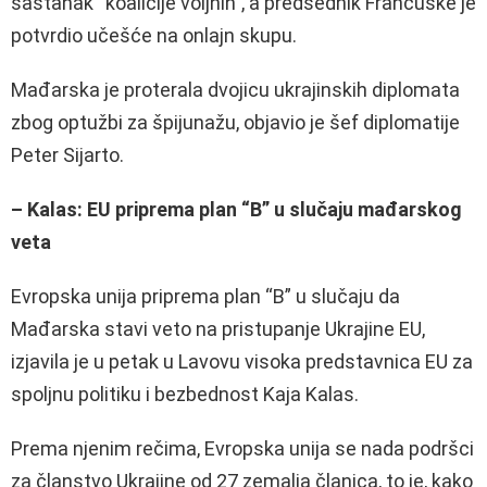
sastanak “koalicije voljnih”, a predsednik Francuske je
potvrdio učešće na onlajn skupu.
Mađarska je proterala dvojicu ukrajinskih diplomata
zbog optužbi za špijunažu, objavio je šef diplomatije
Peter Sijarto.
– Kalas: EU priprema plan “B” u slučaju mađarskog
veta
Evropska unija priprema plan “B” u slučaju da
Mađarska stavi veto na pristupanje Ukrajine EU,
izjavila je u petak u Lavovu visoka predstavnica EU za
spoljnu politiku i bezbednost Kaja Kalas.
Prema njenim rečima, Evropska unija se nada podršci
za članstvo Ukrajine od 27 zemalja članica, to je, kako