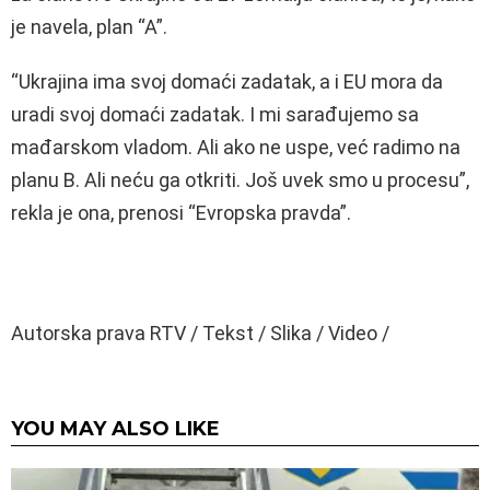
je navela, plan “A”.
“Ukrajina ima svoj domaći zadatak, a i EU mora da
uradi svoj domaći zadatak. I mi sarađujemo sa
mađarskom vladom. Ali ako ne uspe, već radimo na
planu B. Ali neću ga otkriti. Još uvek smo u procesu”,
rekla je ona, prenosi “Evropska pravda”.
Autorska prava RTV / Tekst / Slika / Video /
YOU MAY ALSO LIKE