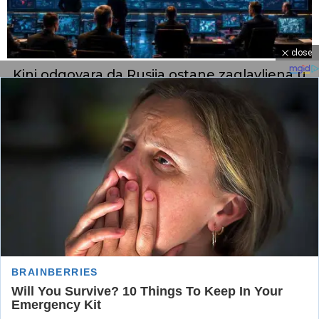
close
Kini odgovara da Rusija ostane zaglavljena u
ratu
Najdugovečnijem protektoratu u Evropi mora
doći kraj