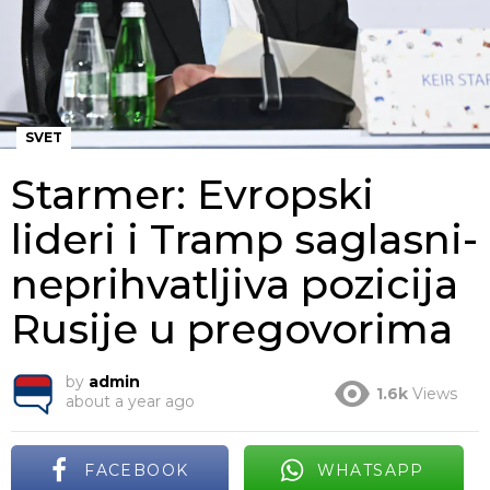
SVET
Starmer: Evropski
lideri i Tramp saglasni-
neprihvatljiva pozicija
Rusije u pregovorima
by
admin
1.6k
Views
about a year ago
FACEBOOK
WHATSAPP