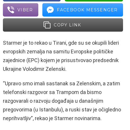
VIBER
FACEBOOK MESSENGER
COPY LINK
Starmer je to rekao u Tirani, gde su se okupili lideri
evropskih zemalja na samitu Evropske političke
zajednice (EPC) kojem je prisustvovao predsednik
Ukrajine Volodimir Zelenski.
“Upravo smo imali sastanak sa Zelenskim, a zatim
telefonski razgovor sa Trampom da bismo
razgovarali o razvoju događaja u današnjim
pregovorima (u Istanbulu), a ruski stav je očigledno
neprihvatljiv”, rekao je Starmer novinarima.