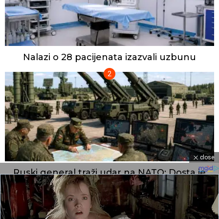
Nalazi o 28 pacijenata izazvali uzbunu
close
Ruski general traži udar na NATO: Dosta je
bilo, vreme je za odgovor