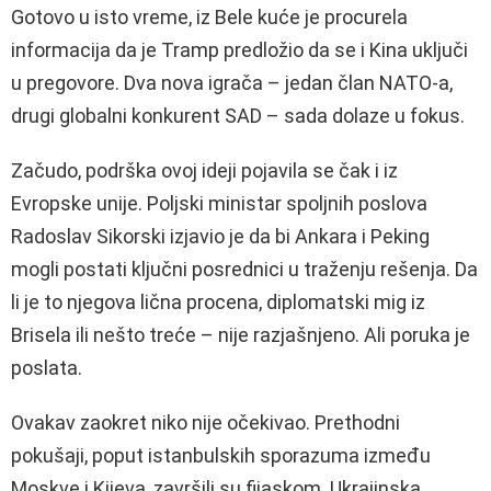
Gotovo u isto vreme, iz Bele kuće je procurela
informacija da je Tramp predložio da se i Kina uključi
u pregovore. Dva nova igrača – jedan član NATO-a,
drugi globalni konkurent SAD – sada dolaze u fokus.
Začudo, podrška ovoj ideji pojavila se čak i iz
Evropske unije. Poljski ministar spoljnih poslova
Radoslav Sikorski izjavio je da bi Ankara i Peking
mogli postati ključni posrednici u traženju rešenja. Da
li je to njegova lična procena, diplomatski mig iz
Brisela ili nešto treće – nije razjašnjeno. Ali poruka je
poslata.
Ovakav zaokret niko nije očekivao. Prethodni
pokušaji, poput istanbulskih sporazuma između
Moskve i Kijeva, završili su fijaskom. Ukrajinska