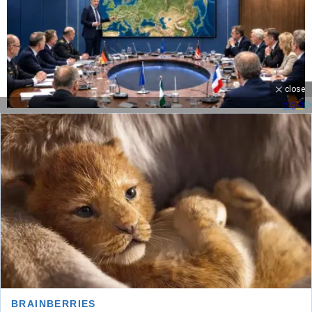
close
Istina o NATO-u raznela sve nade Kijeva
Ruska vojska pred vratima Kramatorska: Kijev
naredio evakuaciju