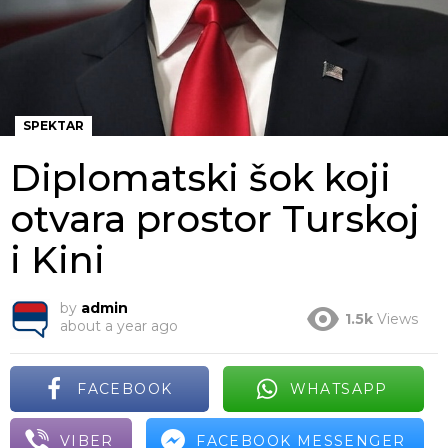
SPEKTAR
Diplomatski šok koji
otvara prostor Turskoj
i Kini
by
admin
1.5k
Views
about a year ago
FACEBOOK
WHATSAPP
VIBER
FACEBOOK MESSENGER