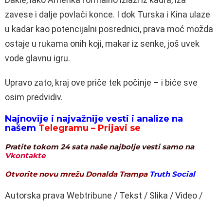
zavese i dalje povlači konce. I dok Turska i Kina ulaze
u kadar kao potencijalni posrednici, prava moć možda
ostaje u rukama onih koji, makar iz senke, još uvek
vode glavnu igru.
Upravo zato, kraj ove priče tek počinje – i biće sve
osim predvidiv.
Najnovije i najvažnije vesti i analize na
našem
Telegramu – Prijavi se
Pratite tokom 24 sata naše najbolje vesti samo na
Vkontakte
Otvorite novu mrežu Donalda Trampa
Truth Social
Autorska prava Webtribune / Tekst / Slika / Video /