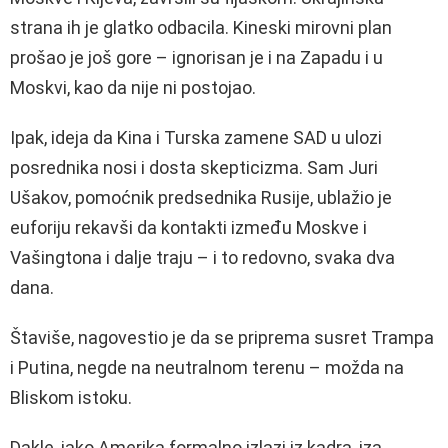
strana ih je glatko odbacila. Kineski mirovni plan
prošao je još gore – ignorisan je i na Zapadu i u
Moskvi, kao da nije ni postojao.
Ipak, ideja da Kina i Turska zamene SAD u ulozi
posrednika nosi i dosta skepticizma. Sam Juri
Ušakov, pomoćnik predsednika Rusije, ublažio je
euforiju rekavši da kontakti između Moskve i
Vašingtona i dalje traju – i to redovno, svaka dva
dana.
Štaviše, nagovestio je da se priprema susret Trampa
i Putina, negde na neutralnom terenu – možda na
Bliskom istoku.
Dakle, iako Amerika formalno izlazi iz kadra, iza