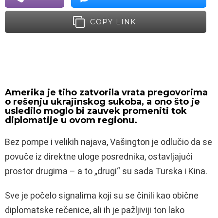
COPY LINK
Amerika je tiho zatvorila vrata pregovorima
o rešenju ukrajinskog sukoba, a ono što je
usledilo moglo bi zauvek promeniti tok
diplomatije u ovom regionu.
Bez pompe i velikih najava, Vašington je odlučio da se
povuče iz direktne uloge posrednika, ostavljajući
prostor drugima – a to „drugi“ su sada Turska i Kina.
Sve je počelo signalima koji su se činili kao obične
diplomatske rečenice, ali ih je pažljiviji ton lako