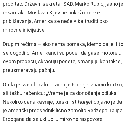
pročitao. Državni sekretar SAD, Marko Rubio, jasno je
rekao: ako Moskva i Kijev ne pokažu znake
približavanja, Amerika se neće više truditi oko
mirovne inicijative.
Drugim rečima – ako nema pomaka, idemo dalje. I to
se dogodilo. Amerikanci su počeli da gase motore u
ovom procesu, skraćuju posete, smanjuju kontakte,
preusmeravaju pažnju.
Onda je sve ubrzalo. Tramp je 6. maja izbacio kratku,
ali tešku rečenicu: „Vreme je za donošenje odluka.“
Nekoliko dana kasnije, turski list
Hurijet
objavio je da
je američki predsednik lično zamolio Redžepa Tajipa
Erdogana da se uključi u mirovne razgovore.