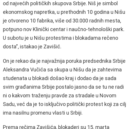
od najvećih političkih skupova Srbije. Niš je simbol
ekonomskog napretka, u prethodnih 10 godina u Nišu
je otvoreno 10 fabrika, više od 30.000 radnih mesta,
potpuno nov Klinički centar i naučno-tehnološki park.
U subotu je u Nišu protestima i blokadama rečeno
dosta”, istakao je Zavišić.
On je rekao da je najvažnija poruka predsednika Srbije
Aleksandra Vučića sa skupa u Nišu da je zahtevima
studenata u blokadi došao kraj i dodao da je sada
svim građanima Srbije postalo jasno da se tu ne radi
ni o kakvom traženju pravde za stradale u Novom
Sadu, već da je to isključivo politički protest koji za cilj
ima nasilnu promenu vlasti u Srbiji.
Prema rečima Zavišića, blokaderi su 15. marta