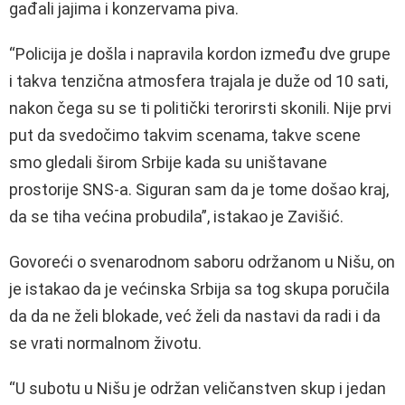
gađali jajima i konzervama piva.
“Policija je došla i napravila kordon između dve grupe
i takva tenzična atmosfera trajala je duže od 10 sati,
nakon čega su se ti politički terorirsti skonili. Nije prvi
put da svedočimo takvim scenama, takve scene
smo gledali širom Srbije kada su uništavane
prostorije SNS-a. Siguran sam da je tome došao kraj,
da se tiha većina probudila”, istakao je Zavišić.
Govoreći o svenarodnom saboru održanom u Nišu, on
je istakao da je većinska Srbija sa tog skupa poručila
da da ne želi blokade, već želi da nastavi da radi i da
se vrati normalnom životu.
“U subotu u Nišu je održan veličanstven skup i jedan