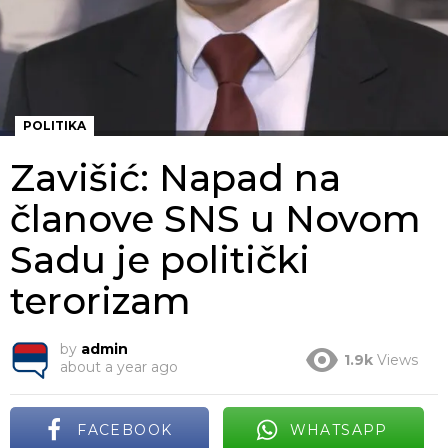
POLITIKA
Zavišić: Napad na
članove SNS u Novom
Sadu je politički
terorizam
by
admin
1.9k
Views
about a year ago
FACEBOOK
WHATSAPP