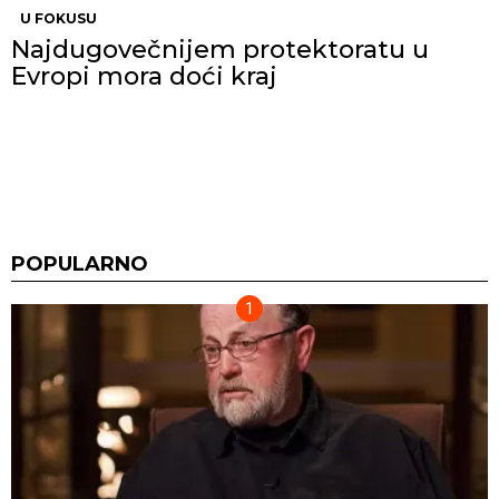
U FOKUSU
Najdugovečnijem protektoratu u
Evropi mora doći kraj
POPULARNO