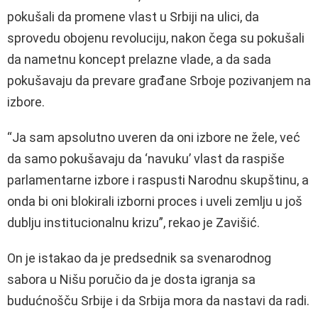
pokušali da promene vlast u Srbiji na ulici, da
sprovedu obojenu revoluciju, nakon čega su pokušali
da nametnu koncept prelazne vlade, a da sada
pokušavaju da prevare građane Srboje pozivanjem na
izbore.
“Ja sam apsolutno uveren da oni izbore ne žele, već
da samo pokušavaju da ‘navuku’ vlast da raspiše
parlamentarne izbore i raspusti Narodnu skupštinu, a
onda bi oni blokirali izborni proces i uveli zemlju u još
dublju institucionalnu krizu”, rekao je Zavišić.
On je istakao da je predsednik sa svenarodnog
sabora u Nišu poručio da je dosta igranja sa
budućnošču Srbije i da Srbija mora da nastavi da radi.