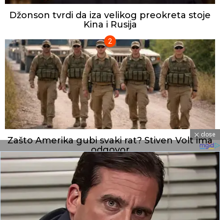
Džonson tvrdi da iza velikog preokreta stoje
Kina i Rusija
close
Zašto Amerika gubi svaki rat? Stiven Volt ima
odgovor