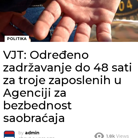
POLITIKA
VJT: Određeno
zadržavanje do 48 sati
za troje zaposlenih u
Agenciji za
bezbednost
saobraćaja
by
admin
1.8k
Views