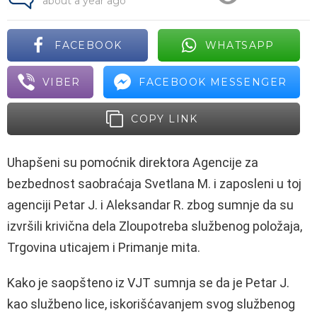
about a year ago
FACEBOOK
WHATSAPP
VIBER
FACEBOOK MESSENGER
COPY LINK
Uhapšeni su pomoćnik direktora Agencije za
bezbednost saobraćaja Svetlana M. i zaposleni u toj
agenciji Petar J. i Aleksandar R. zbog sumnje da su
izvršili krivična dela Zloupotreba službenog položaja,
Trgovina uticajem i Primanje mita.
Kako je saopšteno iz VJT sumnja se da je Petar J.
kao službeno lice, iskorišćavanjem svog službenog