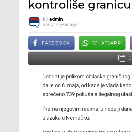
kontroliše granicu
by
admin
about a year ago
FACEBOOK
WHATSAPP
C
Dobrint je prilikom obilaska graničnog
da je od 6. maja, od kada je vlada kan
sprečeno 739 pokušaja ilegalnog ulask
Prema njegovim rečima, u nedelji dana
ulazaka u Nemačku.