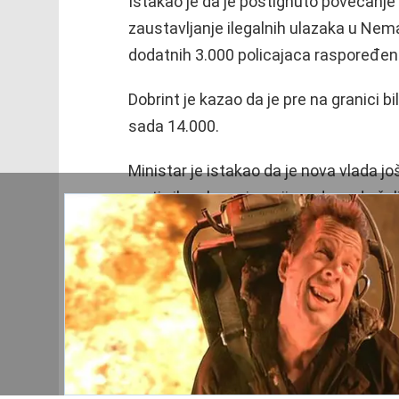
Istakao je da je postignuto povećanje 
zaustavljanje ilegalnih ulazaka u Nem
dodatnih 3.000 policajaca raspoređeno
Dobrint je kazao da je pre na granici b
sada 14.000.
Ministar je istakao da je nova vlada 
protiv ilegalne migracije, a da sada žel
Za razliku od dosadašnje prakse, sada s
puštaju se u zemlju, dok se samo za o
pravi izuzetak.
“Želim da poručim svima onima koji mi
tako što krijumčare ljude u druge zem
kriminalne aktivnosti”, kazao je Dobrin