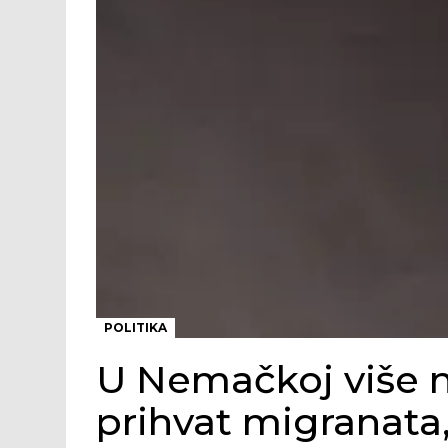
POLITIKA
U Nemačkoj više n
prihvat migranata,