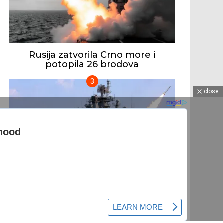
Rusija zatvorila Crno more i
potopila 26 brodova
close
Ruska ratna mornarica stigla pred
obalu Nemačke: Evropa dobila
upozorenje