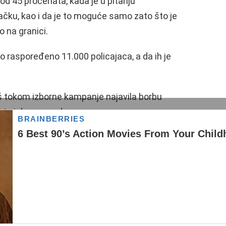
od 45 procenata, kada je u pitanju
ačku, kao i da je to moguće samo zato što je
 na granici.
ilo raspoređeno 11.000 policajaca, a da ih je
još tokom izborne kampanje najavila borbu
i to i da sprovede.
e tražioci azila odbijaju na granici, i ne
dređene grupe kao što su trudnice i deca
sle da mogu da zarađuju na ljudskoj patnji
lje, da ćemo učiniti sve da zaustavimo te
t.