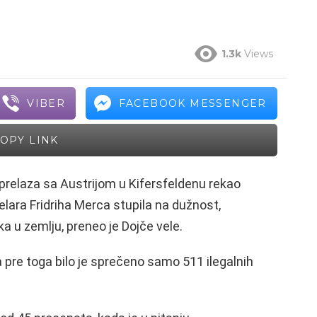
1.3k
Views
VIBER
FACEBOOK MESSENGER
OPY LINK
 prelaza sa Austrijom u Kifersfeldenu rekao
celara Fridriha Merca stupila na dužnost,
a u zemlju, preneo je Dojče vele.
 pre toga bilo je sprečeno samo 511 ilegalnih