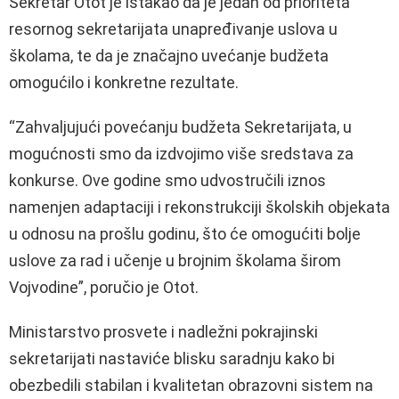
Sekretar Otot je istakao da je jedan od prioriteta
resornog sekretarijata unapređivanje uslova u
školama, te da je značajno uvećanje budžeta
omogućilo i konkretne rezultate.
“Zahvaljujući povećanju budžeta Sekretarijata, u
mogućnosti smo da izdvojimo više sredstava za
konkurse. Ove godine smo udvostručili iznos
namenjen adaptaciji i rekonstrukciji školskih objekata
u odnosu na prošlu godinu, što će omogućiti bolje
uslove za rad i učenje u brojnim školama širom
Vojvodine”, poručio je Otot.
Ministarstvo prosvete i nadležni pokrajinski
sekretarijati nastaviće blisku saradnju kako bi
obezbedili stabilan i kvalitetan obrazovni sistem na