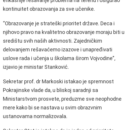
efikasnije rešavanje problema na terenu i osigurao
kontinuitet obrazovanja za sve učenike.
“Obrazovanje je strateški prioritet države. Deca i
njihovo pravo na kvalitetno obrazovanje moraju biti u
središtu svih naših aktivnosti. Zajedničkim
delovanjem rešavaćemo izazove i unapređivati
uslove rada i učenja u školama širom Vojvodine”,
izjavio je ministar Stanković.
Sekretar prof. dr Markoski istakao je spremnost
Pokrajinske vlade da, u bliskoj saradnji sa
Ministarstvom prosvete, preduzme sve neophodne
mere kako bi se nastava u svim obrazvnim
ustanovama normalizovala.