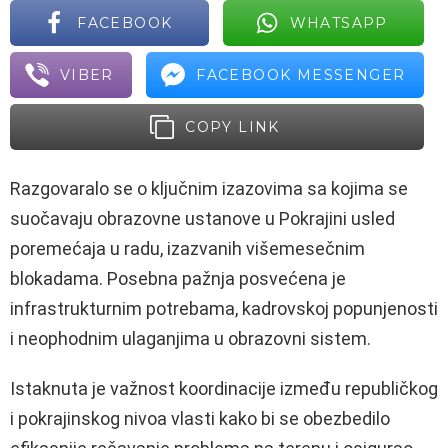
FACEBOOK
WHATSAPP
VIBER
FACEBOOK MESSENGER
COPY LINK
Razgovaralo se o ključnim izazovima sa kojima se
suočavaju obrazovne ustanove u Pokrajini usled
poremećaja u radu, izazvanih višemesečnim
blokadama. Posebna pažnja posvećena je
infrastrukturnim potrebama, kadrovskoj popunjenosti
i neophodnim ulaganjima u obrazovni sistem.
Istaknuta je važnost koordinacije između republičkog
i pokrajinskog nivoa vlasti kako bi se obezbedilo