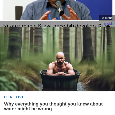
close
Ni zauzimanje Kijeva neće biti dovoljno, Rusija
mora dalje
Fabrike sele u Evropu, granica sukoba se
menja