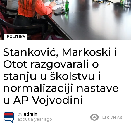
POLITIKA
Stanković, Markoski i
Otot razgovarali o
stanju u školstvu i
normalizaciji nastave
u AP Vojvodini
by
admin
1.3k
Views
about a year ago