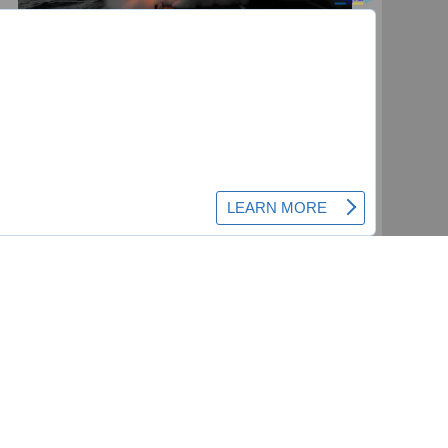
Rusija zatvorila Crno more i
potopila 26 brodova