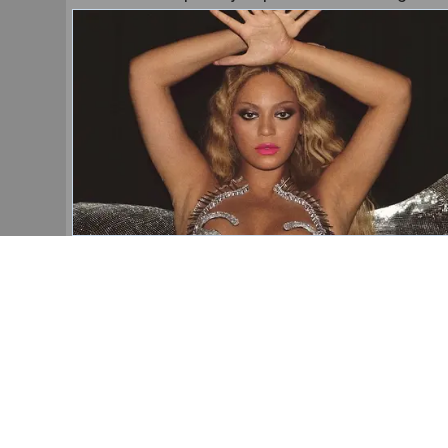
uređene istinom, pristojnošću i poštov
bismo kolabirali kao region”.
“Budimo konstruktivni, pošteni i realn
najbolji vodič ka trajnom miru i razu
ministar spoljnih poslova Srbije.
Ministar odbrane u Savetu ministara B
prekid posete SAD-u predsednika Srbi
zdravstvenih problema. Ministar odbran
ponedeljak da je predsednik Srbije A
Američkim Državama “pokušao da pod
Republikanskog nacionalnog odbora” i
rečima, zatraženo da odmah napusti SAD