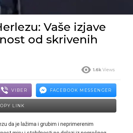
erlezu: Vaše izjave
ost od skrivenih
1.6k
Views
VIBER
FACEBOOK MESSENGER
OPY LINK
ezu da je lažima i grubim i neprimerenim
st miru i stabilnosti ne dolazi iz pogrešnog