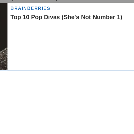
anjem “da nas ne bi bolela glava i da ne
i, a ne samo zlonamerni. Zdrav razum je
mevanju među našim narodima”, zaključio je
iH, Zukan Helez, komentarisao je iznenadni
je Aleksandra Vučića zbog, kako je navedeno,
e BiH je, između ostalog, izjavio u
leksandar Vučić tokom posete Sjedinjenim
 lažnim imenom uđe na donatorsku večeru
 da je Vučiću nakon toga, prema Herlezovim
, preneli su ranije mediji u BiH.