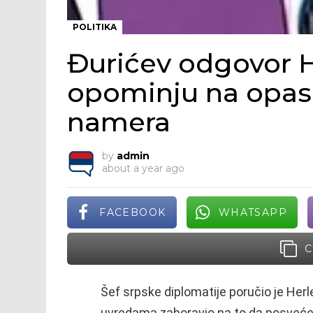
POLITIKA
Đurićev odgovor H
opominju na opasn
namera
by
admin
about a year ago
FACEBOOK
WHATSAPP
C
Šef srpske diplomatije poručio je Herl
uvredama zaboravio na to da posvećeno