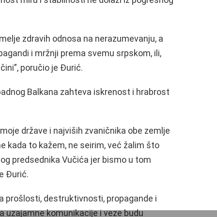
elje zdravih odnosa na nerazumevanju, a
pagandi i mržnji prema svemu srpskom, ili,
čini”, poručio je Đurić.
padnog Balkana zahteva iskrenost i hrabrost
 moje države i najviših zvaničnika obe zemlje
e kada to kažem, ne seirim, već žalim što
jenog predsednika Vučića jer bismo u tom
je Đurić.
 prošlosti, destruktivnosti, propagande i
 da uzajamne komunikacije i veze budu