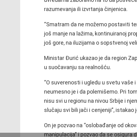
razumevanja ili izvrtanja činjenica.
“Smatram da ne možemo postaviti tem
još manje na lažima, kontinuiranoj pro
još gore, na iluzijama o sopstvenoj veli
Ministar Đurić ukazao je da region Za
u suočavanju sa realnošću.
“O suverenosti i ugledu u svetu vaše i
neumesno je i da polemišemo. Pri tom
nisu svi u regionu na nivou Srbije i n
slučaju svi bili jači i cenjeniji”, istakao 
On je pozvao na “oslobađanje od okova
manipulacija” i pozvao da se osigura