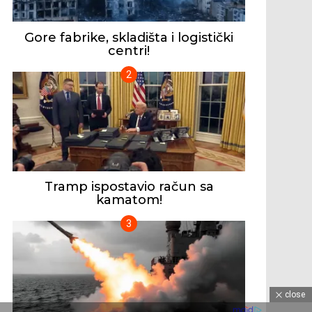
Gore fabrike, skladišta i logistički
centri!
Tramp ispostavio račun sa
kamatom!
close