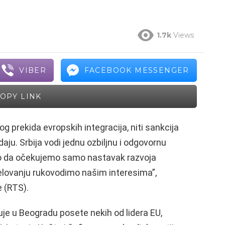
1.7k
Views
VIBER
FACEBOOK MESSENGER
OPY LINK
og prekida evropskih integracija, niti sankcija
daju. Srbija vodi jednu ozbiljnu i odgovornu
mo da očekujemo samo nastavak razvoja
lovanju rukovodimo našim interesima”,
e (RTS).
je u Beogradu posete nekih od lidera EU,