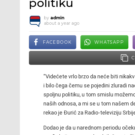
politiku
by
admin
about a year ago
FACEBOOK
WHATSAPP
C
“Videćete vrlo brzo da neće biti nikakv
i bilo čega čemu se pojedini zluradi na
spoljnu politiku, u tom smislu može
naših odnosa, a mi se u tom našem de
rekao je Đurić za Radio-televiziju Srbij
Dodao je da u narednom periodu očeku