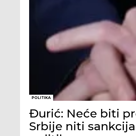
POLITIKA
Đurić: Neće biti p
Srbije niti sankci