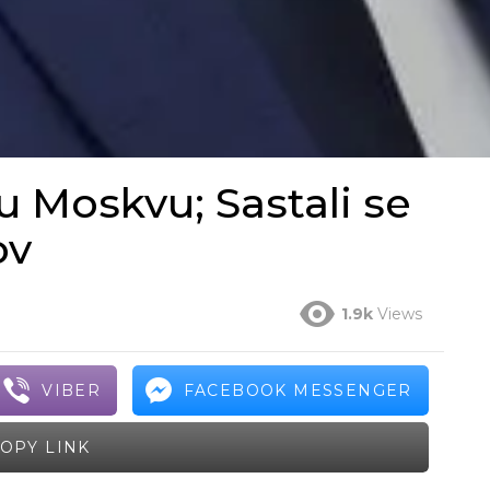
 Moskvu; Sastali se
ov
1.9k
Views
VIBER
FACEBOOK MESSENGER
OPY LINK