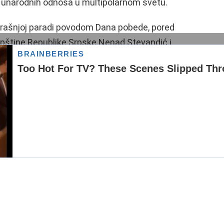
đunarodnih odnosa u multipolarnom svetu.
trašnjoj paradi povodom Dana pobede, pored
upštine Republike Srpske Nenad Stevandić i
štva BiH Željka Cvijanović.
ike Srpske Nenad Stevandić sastao se
dnika Saveta
vom sa kojim je razgovarao o bilateralnim
 Srpske, odnosima u regionu i uticaju
je i saglasnosti po svim pitanjima,
ijana Šmita koji nema postavljenje u Savetu