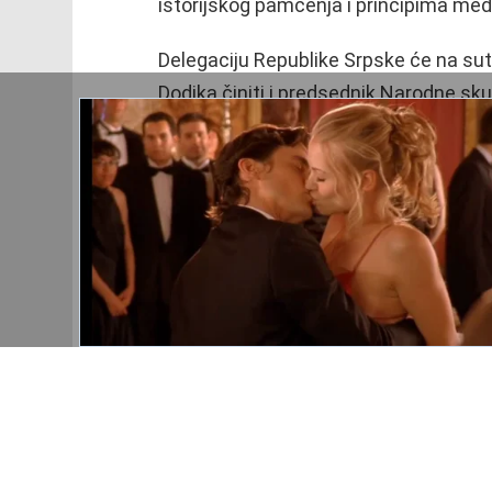
istorijskog pamćenja i principima me
Delegaciju Republike Srpske će na su
Dodika činiti i predsednik Narodne sk
presedavajuća i srpski član Predsedni
Sastali se Stevandić i Kosačov
Predsednik Narodne skupštine Republ
danas u Moskvi sa zamenikom predse
Federacije Rusije Konstatinom Kosačo
odnosima i saradnji Rusije i Republike
globalnih problema na te odnose.
“Konstatovali smo visok stepen saradn
pogotovo za nelegalno delovanje Krist