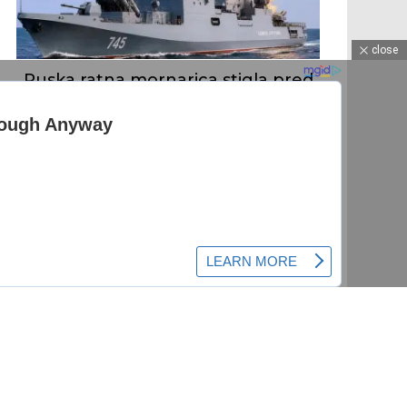
close
Ruska ratna mornarica stigla pred
obalu Nemačke: Evropa dobila
upozorenje