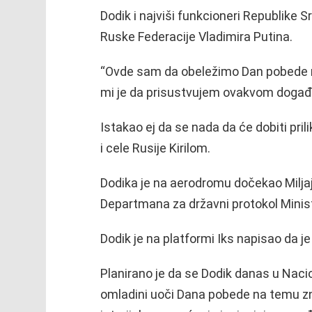
Dodik i najviši funkcioneri Republike
Ruske Federacije Vladimira Putina.
“Ovde sam da obeležimo Dan pobede n
mi je da prisustvujem ovakvom događaj
Istakao ej da se nada da će dobiti pri
i cele Rusije Kirilom.
Dodika je na aerodromu dočekao Milja
Departmana za državni protokol Minist
Dodik je na platformi Iks napisao da je
Planirano je da se Dodik danas u Nacio
omladini uoči Dana pobede na temu zn