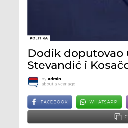
POLITIKA
Dodik doputovao u
Stevandić i Kosač
by
admin
about a year ago
FACEBOOK
WHATSAPP
C