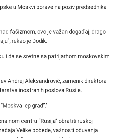
 Srpske u Moskvi borave na poziv predsednika
ad fašizmom, ovo je važan događaj, drago
u”, rekao je Dodik.
liku i da se sretne sa patrijarhom moskovskim
jev Andrej Aleksandrovič, zamenik direktora
arstva inostranih poslova Rusije.
 “Moskva lep grad”.’
nalnom centru “Rusija” obratiti ruskoj
ačaja Velike pobede, važnosti očuvanja