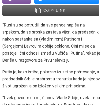
COPY LINK
“Rusi su se potrudili da sve panoe napišu na
srpskom, da se srpska zastava vijori, da predsednik
nakon sastanka sa (Vladimirom) Putinom i
(Sergejom) Lavrovim dobije poklone. Čini mi se da
postoje lični odnosi između Vučića i Putina”, rekao je
Beriša u razgovoru za Prvu televiziju.
Putin je, kako ističe, pokazao izuzetno poštovanje, a
predsednik Srbije hrabrost u trenutku kada je njegov
život ugrožen, a on izložen velikim pritiscima.
“Uvek govorim da mi, članovi Vlade Srbije, uvek treba
da stanemo ispred predsednika. Smatram da on