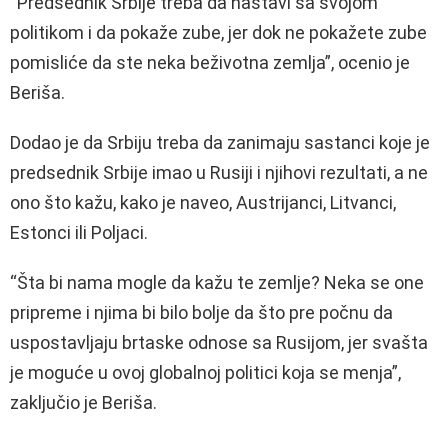
“Predsednik Srbije treba da nastavi sa svojom
politikom i da pokaže zube, jer dok ne pokažete zube
pomisliće da ste neka beživotna zemlja”, ocenio je
Beriša.
Dodao je da Srbiju treba da zanimaju sastanci koje je
predsednik Srbije imao u Rusiji i njihovi rezultati, a ne
ono što kažu, kako je naveo, Austrijanci, Litvanci,
Estonci ili Poljaci.
“Šta bi nama mogle da kažu te zemlje? Neka se one
pripreme i njima bi bilo bolje da što pre počnu da
uspostavljaju brtaske odnose sa Rusijom, jer svašta
je moguće u ovoj globalnoj politici koja se menja”,
zaključio je Beriša.