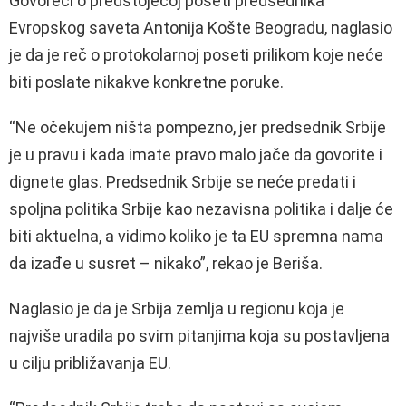
Govoreći o predstojećoj poseti predsednika
Evropskog saveta Antonija Košte Beogradu, naglasio
je da je reč o protokolarnoj poseti prilikom koje neće
biti poslate nikakve konkretne poruke.
“Ne očekujem ništa pompezno, jer predsednik Srbije
je u pravu i kada imate pravo malo jače da govorite i
dignete glas. Predsednik Srbije se neće predati i
spoljna politika Srbije kao nezavisna politika i dalje će
biti aktuelna, a vidimo koliko je ta EU spremna nama
da izađe u susret – nikako”, rekao je Beriša.
Naglasio je da je Srbija zemlja u regionu koja je
najviše uradila po svim pitanjima koja su postavljena
u cilju približavanja EU.