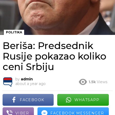
POLITIKA
Beriša: Predsednik
Rusije pokazao koliko
ceni Srbiju
by
admin
1.5k
Views
about a year ago
FACEBOOK
WHATSAPP
VIBER
FACEBOOK MESSENGER