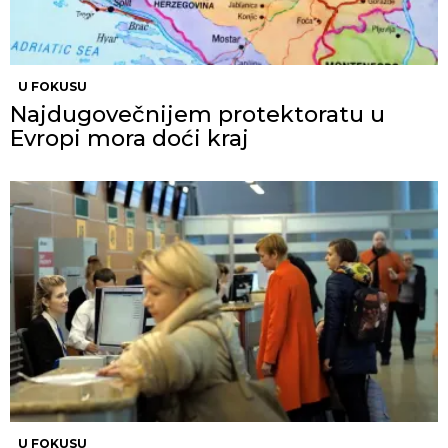
U FOKUSU
Najdugovečnijem protektoratu u
Evropi mora doći kraj
U FOKUSU