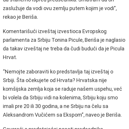
zaslužuje da vodi ovu zemlju putem kojim je vodi”,
rekao je Beriša.
Komentarišući izveštaj izvestioca Evropskog
parlamenta za Srbiju Tonina Picule, Beriša je naglasio
da takav izveštaj ne treba da čudi budući da je Picula
Hrvat.
“Nemojte zaboraviti ko predstavlja taj izveštaj o
Srbiji. Šta očekujete od Hrvata? Hrvatska nije
komšijska zemlja koja se raduje našem uspehu, već
bi volela da Srbiju vidi na kolenima, Srbiju koju smo
imali pre 20 ili 30 godina, a ne Srbiju na čelu sa
Aleksandrom Vučićem sa Ekspom”, naveo je Beriša.