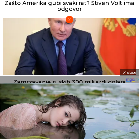
Zašto Amerika gubi svaki rat? Stiven Volt ima
odgovor
close
Zamrzavanje ruskih 300 milijardi dolara
pomoglo Putinu