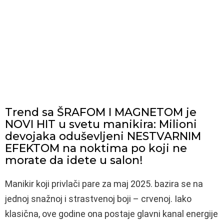
Trend sa ŠRAFOM I MAGNETOM je
NOVI HIT u svetu manikira: Milioni
devojaka oduševljeni NESTVARNIM
EFEKTOM na noktima po koji ne
morate da idete u salon!
Manikir koji privlači pare za maj 2025. bazira se na
jednoj snažnoj i strastvenoj boji – crvenoj. Iako
klasična, ove godine ona postaje glavni kanal energije