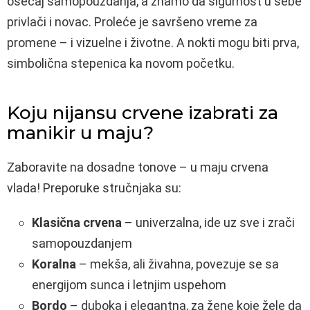
osećaj samopouzdanja, a znamo da sigurnost u sebe
privlači i novac. Proleće je savršeno vreme za
promene – i vizuelne i životne. A nokti mogu biti prva,
simbolična stepenica ka novom početku.
Koju nijansu crvene izabrati za
manikir u maju?
Zaboravite na dosadne tonove – u maju crvena
vlada! Preporuke stručnjaka su:
Klasična crvena
– univerzalna, ide uz sve i zrači
samopouzdanjem
Koralna
– mekša, ali živahna, povezuje se sa
energijom sunca i letnjim uspehom
Bordo
– duboka i elegantna, za žene koje žele da