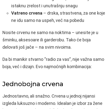
istaknu zrelost i unutrašnju snagu
Vatreno crvena
– drska, strastvena, za one koje
ne idu samo na uspeh, već na pobedu
Nosite crvenu ne samo na noktima – unesite je u
šminku, aksesoare ili garderobu. Tako će boja
delovati još jače – na svim nivoima.
Da bi manikir stvarno “radio za vas”, nije važna samo
boja, već i dizajn. Evo najmoćnijih kombinacija:
Jednobojna crvena
Jednostavno, ali snažno. Crvena u jednoj nijansi
izgleda luksuzno i moderno. Idealan je izbor za žene