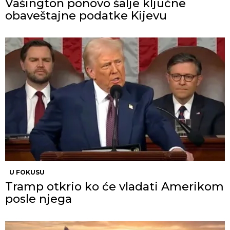
Vašington ponovo šalje ključne
obaveštajne podatke Kijevu
U FOKUSU
Tramp otkrio ko će vladati Amerikom
posle njega