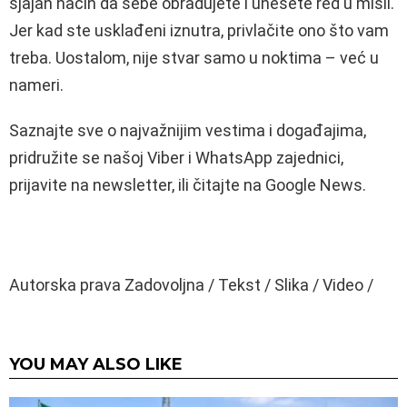
sjajan način da sebe obradujete i unesete red u misli.
Jer kad ste usklađeni iznutra, privlačite ono što vam
treba. Uostalom, nije stvar samo u noktima – već u
nameri.
Saznajte sve o najvažnijim vestima i događajima,
pridružite se našoj Viber i WhatsApp zajednici,
prijavite na newsletter, ili čitajte na Google News.
Autorska prava Zadovoljna / Tekst / Slika / Video /
YOU MAY ALSO LIKE