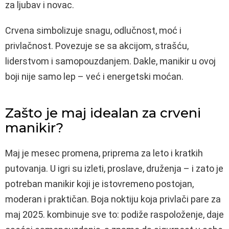
za ljubav i novac.
Crvena simbolizuje snagu, odlučnost, moć i
privlačnost. Povezuje se sa akcijom, strašću,
liderstvom i samopouzdanjem. Dakle, manikir u ovoj
boji nije samo lep – već i energetski moćan.
Zašto je maj idealan za crveni
manikir?
Maj je mesec promena, priprema za leto i kratkih
putovanja. U igri su izleti, proslave, druženja – i zato je
potreban manikir koji je istovremeno postojan,
moderan i praktičan. Boja noktiju koja privlači pare za
maj 2025. kombinuje sve to: podiže raspoloženje, daje