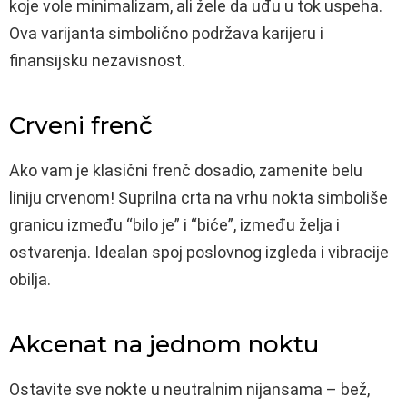
koje vole minimalizam, ali žele da uđu u tok uspeha.
Ova varijanta simbolično podržava karijeru i
finansijsku nezavisnost.
Crveni frenč
Ako vam je klasični frenč dosadio, zamenite belu
liniju crvenom! Suprilna crta na vrhu nokta simboliše
granicu između “bilo je” i “biće”, između želja i
ostvarenja. Idealan spoj poslovnog izgleda i vibracije
obilja.
Akcenat na jednom noktu
Ostavite sve nokte u neutralnim nijansama – bež,