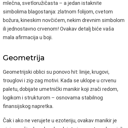
mlečna, svetloružičasta – a jedan istaknite
simbolima blagostanja: zlatnom folijom, cvetom
božura, kineskim novčićem, nekim drevnim simbolom
ili jednostavno crvenom! Ovakav detalj biće vaša
mala afirmacija u boji.
Geometrija
Geometrijski oblici su ponovo hit: linije, krugovi,
trouglovi i zig-zag motivi. Kada se uklope u crvenu
paletu, dobijate umetnički manikir koji zrači redom,
logikom i strukturom – osnovama stabilnog
finansijskog napretka.
Čak i ako ne verujete u ezoteriju, ovakav manikir je