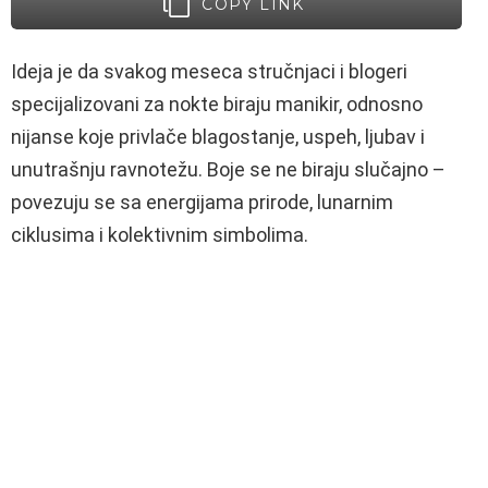
COPY LINK
Ideja je da svakog meseca stručnjaci i blogeri
specijalizovani za nokte biraju manikir, odnosno
nijanse koje privlače blagostanje, uspeh, ljubav i
unutrašnju ravnotežu. Boje se ne biraju slučajno –
povezuju se sa energijama prirode, lunarnim
ciklusima i kolektivnim simbolima.