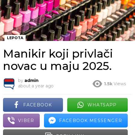
LEPOTA
Manikir koji privlači
novac u maju 2025.
by
admin
1.5k
Views
about a year ago
FACEBOOK
WHATSAPP
VIBER
FACEBOOK MESSENGER