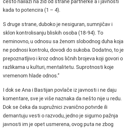
često nailazi na zid od strane partnerke a i javnosti
kada to potencira (1 – 4).
S druge strane, duboko je nesiguran, sumnjičav i
sklon kontrolisanju bliskih osoba (18-94). To
neminovno, u odnosu sa ženom slobodnog duha koja
ne podnosi kontrolu, dovodi do sukoba. Dodatno, to je
prepoznatljivo i kroz odnos ličnih brojeva koji govori o
razlikama u kulturi, mentalitetu. Suprotnosti koje
vremenom hlade odnos.”
I dok se Ana i Bastijan povlače iz javnosti i ne daju
komentare, sve je više naznaka da nešto nije u redu.
Dok se čeka da supružnici zvanično potvrde ili
demantuju vesti o razvodu, jedno je sigurno pažnja
javnosti im je opet usmerena, ovog puta ne zbog