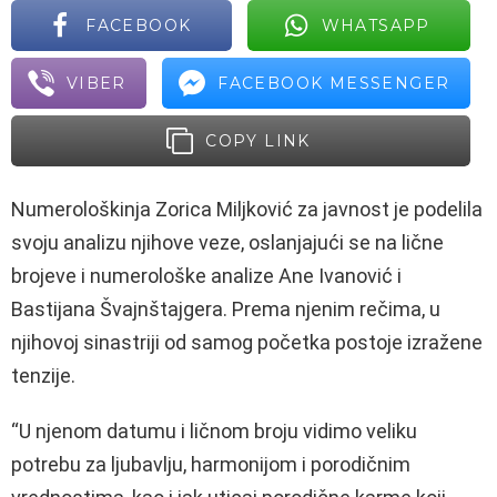
FACEBOOK
WHATSAPP
VIBER
FACEBOOK MESSENGER
COPY LINK
Numerološkinja Zorica Miljković za javnost je podelila
svoju analizu njihove veze, oslanjajući se na lične
brojeve i numerološke analize Ane Ivanović i
Bastijana Švajnštajgera. Prema njenim rečima, u
njihovoj sinastriji od samog početka postoje izražene
tenzije.
“U njenom datumu i ličnom broju vidimo veliku
potrebu za ljubavlju, harmonijom i porodičnim