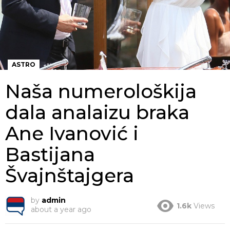
ASTRO
Naša numerološkija
dala analaizu braka
Ane Ivanović i
Bastijana
Švajnštajgera
by
admin
1.6k
Views
about a year ago