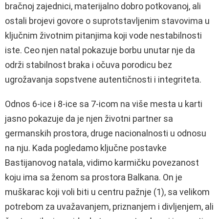
bračnoj zajednici, materijalno dobro potkovanoj, ali
ostali brojevi govore o suprotstavljenim stavovima u
ključnim životnim pitanjima koji vode nestabilnosti
iste. Ceo njen natal pokazuje borbu unutar nje da
održi stabilnost braka i očuva porodicu bez
ugrožavanja sopstvene autentičnosti i integriteta.
Odnos 6-ice i 8-ice sa 7-icom na više mesta u karti
jasno pokazuje da je njen životni partner sa
germanskih prostora, druge nacionalnosti u odnosu
na nju. Kada pogledamo ključne postavke
Bastijanovog natala, vidimo karmičku povezanost
koju ima sa ženom sa prostora Balkana. On je
muškarac koji voli biti u centru pažnje (1), sa velikom
potrebom za uvažavanjem, priznanjem i divljenjem, ali