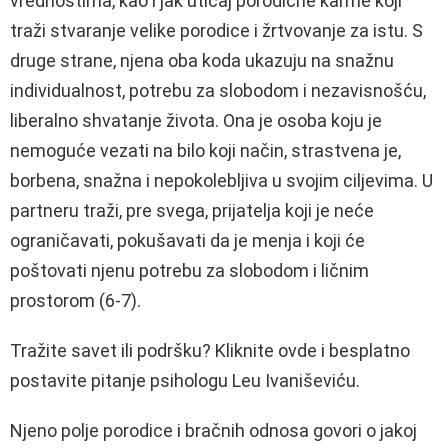
vrednostima, kao i jak uticaj porodične karme koji
traži stvaranje velike porodice i žrtvovanje za istu. S
druge strane, njena oba koda ukazuju na snažnu
individualnost, potrebu za slobodom i nezavisnošću,
liberalno shvatanje života. Ona je osoba koju je
nemoguće vezati na bilo koji način, strastvena je,
borbena, snažna i nepokolebljiva u svojim ciljevima. U
partneru traži, pre svega, prijatelja koji je neće
ograničavati, pokušavati da je menja i koji će
poštovati njenu potrebu za slobodom i ličnim
prostorom (6-7).
Tražite savet ili podršku? Kliknite ovde i besplatno
postavite pitanje psihologu Leu Ivaniševiću.
Njeno polje porodice i bračnih odnosa govori o jakoj